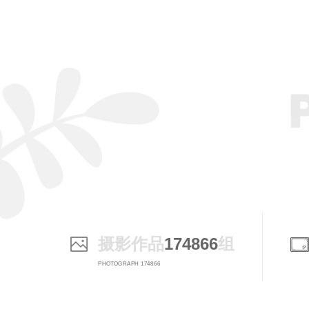
摄影作品
174866
组
PHOTOGRAPH 174866